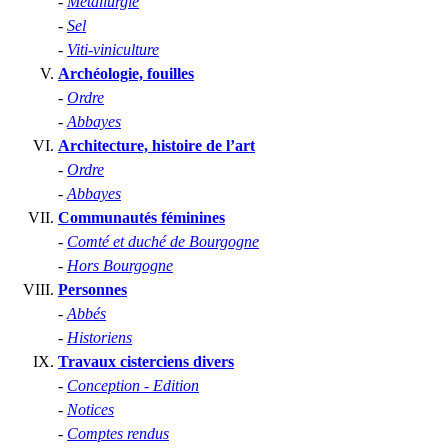
-
Métallurgie
-
Sel
-
Viti-viniculture
Archéologie, fouilles
-
Ordre
-
Abbayes
Architecture, histoire de l’art
-
Ordre
-
Abbayes
Communautés féminines
-
Comté et duché de Bourgogne
-
Hors Bourgogne
Personnes
-
Abbés
-
Historiens
Travaux cisterciens divers
-
Conception - Edition
-
Notices
-
Comptes rendus