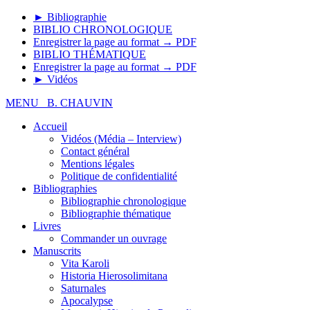
► Bibliographie
BIBLIO CHRONOLOGIQUE
Enregistrer la page au format → PDF
BIBLIO THÉMATIQUE
Enregistrer la page au format → PDF
► Vidéos
MENU
B. CHAUVIN
Accueil
Vidéos (Média – Interview)
Contact général
Mentions légales
Politique de confidentialité
Bibliographies
Bibliographie chronologique
Bibliographie thématique
Livres
Commander un ouvrage
Manuscrits
Vita Karoli
Historia Hierosolimitana
Saturnales
Apocalypse