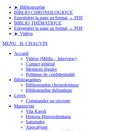
► Bibliographie
BIBLIO CHRONOLOGIQUE
Enregistrer la page au format → PDF
BIBLIO THÉMATIQUE
Enregistrer la page au format → PDF
► Vidéos
MENU
B. CHAUVIN
Accueil
Vidéos (Média – Interview)
Contact général
Mentions légales
Politique de confidentialité
Bibliographies
Bibliographie chronologique
Bibliographie thématique
Livres
Commander un ouvrage
Manuscrits
Vita Karoli
Historia Hierosolimitana
Saturnales
Apocalypse