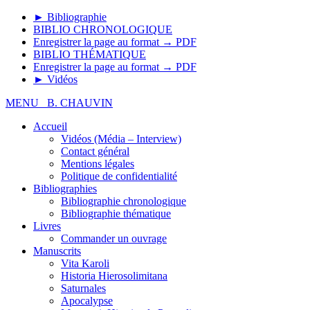
► Bibliographie
BIBLIO CHRONOLOGIQUE
Enregistrer la page au format → PDF
BIBLIO THÉMATIQUE
Enregistrer la page au format → PDF
► Vidéos
MENU
B. CHAUVIN
Accueil
Vidéos (Média – Interview)
Contact général
Mentions légales
Politique de confidentialité
Bibliographies
Bibliographie chronologique
Bibliographie thématique
Livres
Commander un ouvrage
Manuscrits
Vita Karoli
Historia Hierosolimitana
Saturnales
Apocalypse