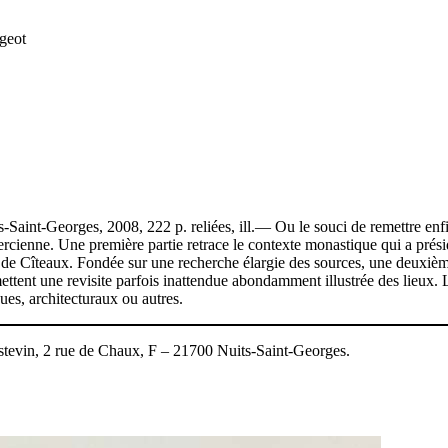
ugeot
s-Saint-Georges, 2008, 222 p. reliées, ill.— Ou le souci de remettre en
stercienne. Une première partie retrace le contexte monastique qui a présid
 de Cîteaux. Fondée sur une recherche élargie des sources, une deuxième
tent une revisite parfois inattendue abondamment illustrée des lieux. 
ues, architecturaux ou autres.
stevin
, 2 rue de Chaux, F – 21700 Nuits-Saint-Georges.